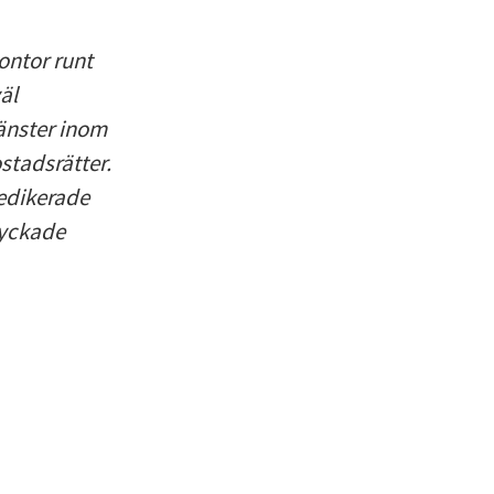
ontor runt
äl
jänster inom
stadsrätter.
edikerade
lyckade