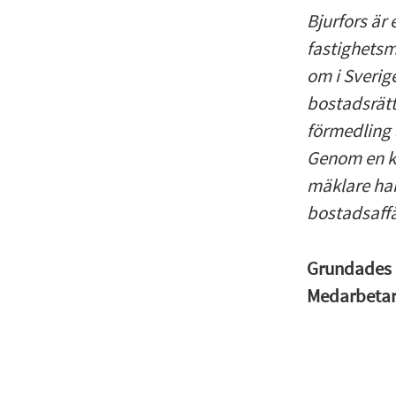
Bjurfors är
fastighetsm
om i Sverig
bostadsrätt
förmedling 
Genom en k
mäklare har
bostadsaffä
Grundades
Medarbeta