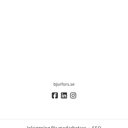
bjurfors.se
Inloggning för medarbetare
·
SSO