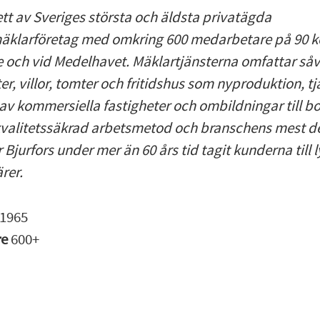
 ett av Sveriges största och äldsta privatägda
äklarföretag med omkring 600 medarbetare på 90 k
e och vid Medelhavet. Mäklartjänsterna omfattar såv
er, villor, tomter och fritidshus som nyproduktion, t
av kommersiella fastigheter och ombildningar till bo
valitetssäkrad arbetsmetod och branschens mest d
 Bjurfors under mer än 60 års tid tagit kunderna till 
rer.
1965
re
600+