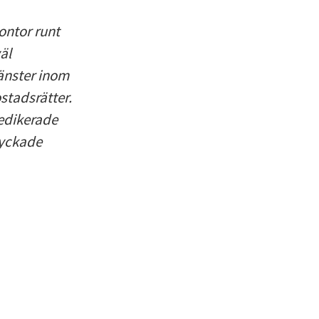
ontor runt
äl
jänster inom
stadsrätter.
edikerade
lyckade