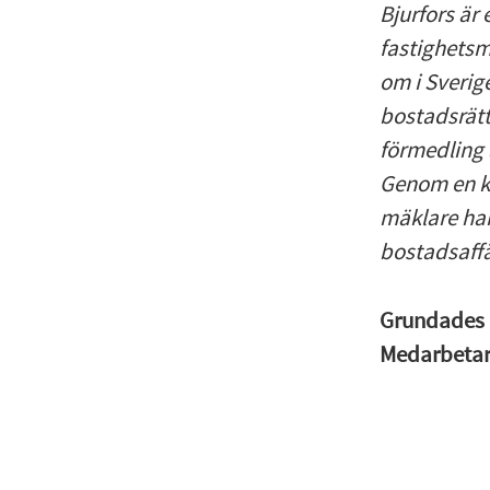
Bjurfors är
fastighetsm
om i Sverig
bostadsrätt
förmedling 
Genom en k
mäklare har
bostadsaffä
Grundades
Medarbeta