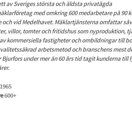
 ett av Sveriges största och äldsta privatägda
äklarföretag med omkring 600 medarbetare på 90 k
e och vid Medelhavet. Mäklartjänsterna omfattar såv
er, villor, tomter och fritidshus som nyproduktion, t
av kommersiella fastigheter och ombildningar till bo
valitetssäkrad arbetsmetod och branschens mest d
 Bjurfors under mer än 60 års tid tagit kunderna till 
rer.
1965
re
600+