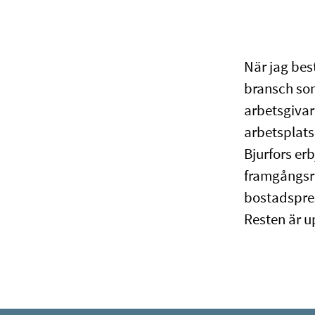
När jag bes
bransch som
arbetsgivar
arbetsplats
Bjurfors erb
framgångsri
bostadspres
Resten är up