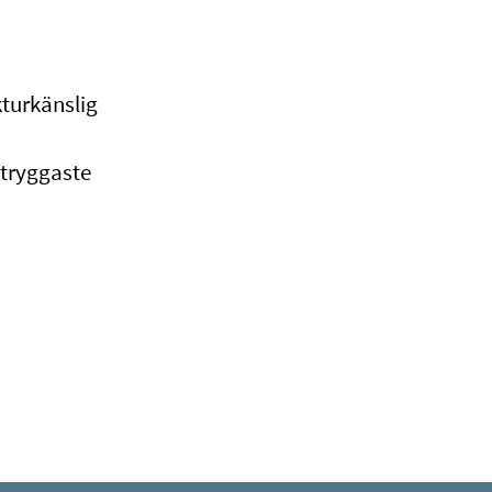
kturkänslig
 tryggaste