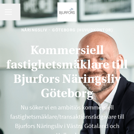
KARRIÄRMENY
Dela sidan
NÄRINGSLIV
·
GÖTEBORG (HUVUDKONTOR)
Kommersiell
fastighetsmäklare till
Bjurfors Näringsliv
Göteborg
Nu söker vi en ambitiös kommersiell
fastighetsmäklare/transaktionsrådgivare till
Bjurfors Näringsliv i Västra Götaland och