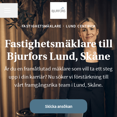
KARRIÄRMENY
Dela sidan
FASTIGHETSMÄKLARE
·
LUND CENTRUM
Fastighetsmäklare till
Bjurfors Lund, Skåne
Är du en framåtlutad mäklare som vill ta ett steg
upp i din karriär? Nu söker vi förstärkning till
vårt framgångsrika team i Lund, Skåne.
Skicka ansökan