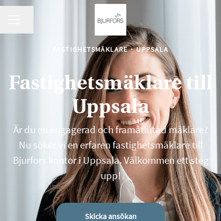
KARRIÄRMENY
Dela sidan
FASTIGHETSMÄKLARE
·
UPPSALA
Fastighetsmäklare till
Uppsala
Är du en engagerad och framåtlutad mäklare?
Nu söker vi en erfaren fastighetsmäklare till
Bjurfors kontor i Uppsala. Välkommen ett steg
upp!
Skicka ansökan