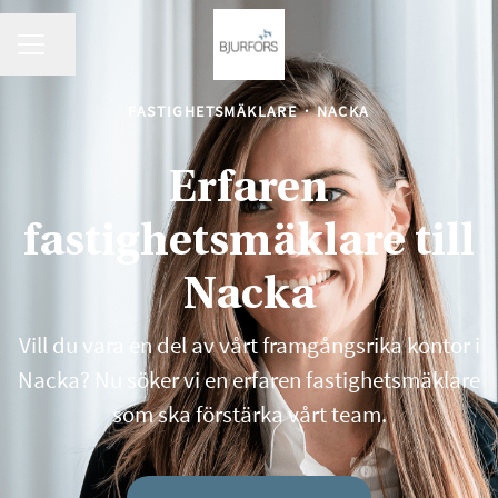
KARRIÄRMENY
Dela sidan
FASTIGHETSMÄKLARE
·
NACKA
Erfaren
fastighetsmäklare till
Nacka
Vill du vara en del av vårt framgångsrika kontor i
Nacka? Nu söker vi en erfaren fastighetsmäklare
som ska förstärka vårt team.