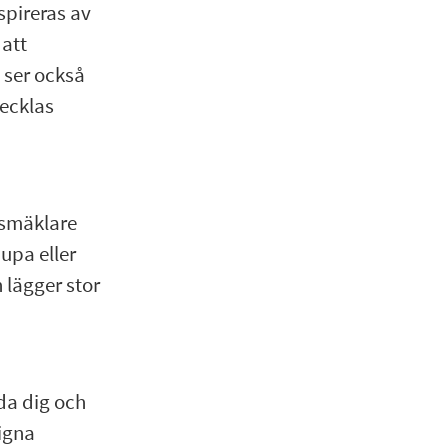
spireras av
 att
 ser också
vecklas
tsmäklare
jupa eller
 lägger stor
lda dig och
igna