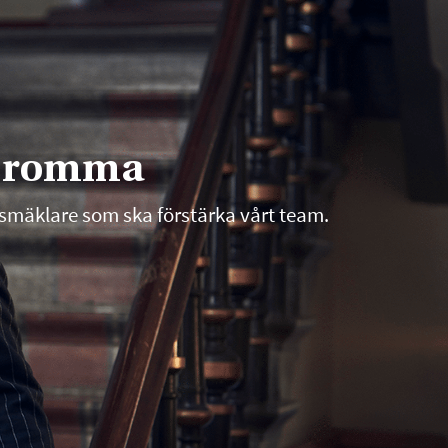
l Bromma
etsmäklare som ska förstärka vårt team.