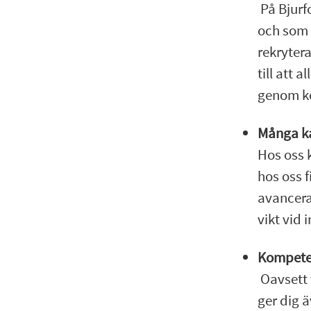
På Bjurfo
och som 
rekryter
till att 
genom ko
Många ka
Hos oss 
hos oss f
avancera
vikt vid 
Kompete
Oavsett v
ger dig 