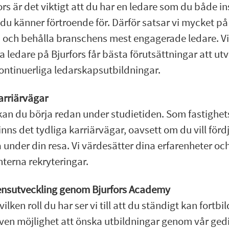
rs är det viktigt att du har en ledare som du både in
du känner förtroende för. Därför satsar vi mycket på
a och behålla branschens mest engagerade ledare. Vi
alla ledare på Bjurfors får bästa förutsättningar att ut
ntinuerliga ledarskapsutbildningar.
rriärvägar
kan du börja redan under studietiden. Som fastighe
inns det tydliga karriärvägar, oavsett om du vill förd
 under din resa. Vi värdesätter dina erfarenheter och
interna rekryteringar.
nsutveckling genom Bjurfors Academy
ilken roll du har ser vi till att du ständigt kan fortbi
även möjlighet att önska utbildningar genom vår ged