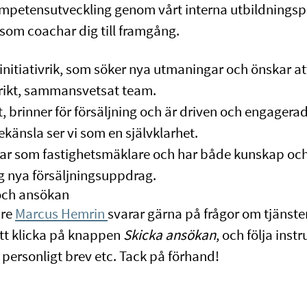
petensutveckling genom vårt interna utbildnings
som coachar dig till framgång.
 initiativrik, som söker nya utmaningar och önskar att
rikt, sammansvetsat team.
, brinner för försäljning och är driven och engagerad 
ekänsla ser vi som en självklarhet.
ar som fastighetsmäklare och har både kunskap och 
 nya försäljningsuppdrag.
och ansökan
are
Marcus Hemrin
svarar gärna på frågor om tjänste
tt klicka på knappen
Skicka ansökan
, och följa inst
personligt brev etc. Tack på förhand!