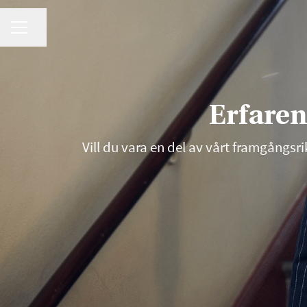
KARRIÄRMENY
Dela sidan
Erfaren
Vill du vara en del av vårt framgångsr