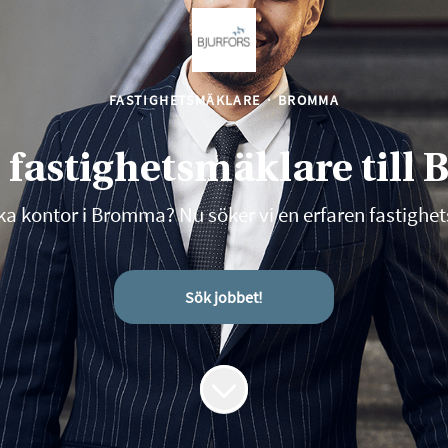
FASTIGHETSMÄKLARE
·
BROMMA
 fastighetsmäklare til
ika kontor i Bromma? Nu söker vi en erfaren fastigh
Sök jobbet!