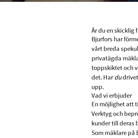
Är du en skicklig
Bjurfors har för
vårt breda spekul
privatägda mäklarf
toppskiktet och v
det. Har
du
drivet
upp.
Vad vi erbjuder
En möjlighet att 
Verktyg och bepr
kunder till deras
Som mäklare på B