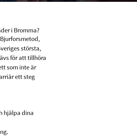
täder i Bromma?
 Bjurforsmetod,
veriges största,
vs för att tillhöra
tt som inte är
arriär ett steg
h hjälpa dina
ng.