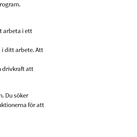
program.
 arbeta i ett
i ditt arbete. Att
drivkraft att
n. Du söker
ruktionerna för att