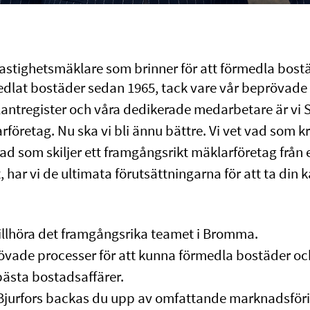
 fastighetsmäklare som brinner för att förmedla bos
medlat bostäder sedan 1965, tack vare vår beprövade
antregister och våra dedikerade medarbetare är vi S
öretag. Nu ska vi bli ännu bättre. Vi vet vad som krä
ad som skiljer ett framgångsrikt mäklarföretag från e
, har vi de ultimata förutsättningarna för att ta din k
tillhöra det framgångsrika teamet i Bromma.
övade processer för att kunna förmedla bostäder oc
 bästa bostadsaffärer.
jurfors backas du upp av omfattande marknadsföri