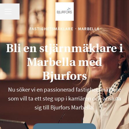
KARRIÄRMENY
Dela sidan
FASTIGHETSMÄKLARE
·
MARBELLA
Bli en stjärnmäklare i
Marbella med
Bjurfors
Nu söker vi en passionerad fastighetsmäklare
som vill ta ett steg upp i karriären och ansluta
sig till Bjurfors Marbella.