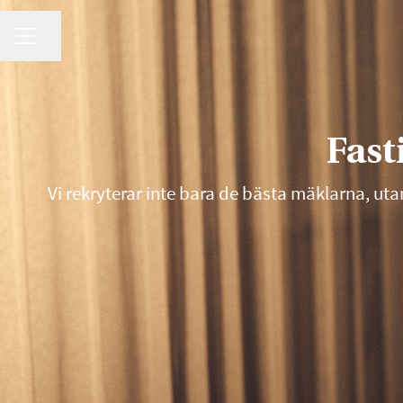
KARRIÄRMENY
Dela sidan
Fast
Vi rekryterar inte bara de bästa mäklarna, utan