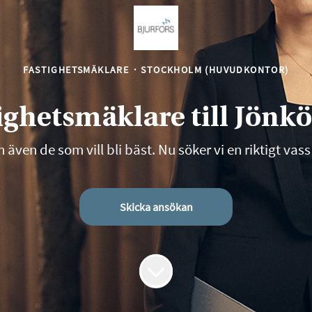
FASTIGHETSMÄKLARE
·
STOCKHOLM (HUVUDKONTOR)
ighetsmäklare till Jönk
 även de som vill bli bäst. Nu söker vi en riktigt vass
Skicka ansökan