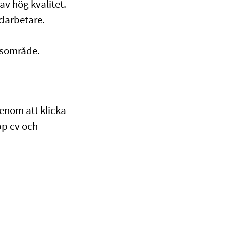
v hög kvalitet.
darbetare.
gsområde.
genom att klicka
pp cv och