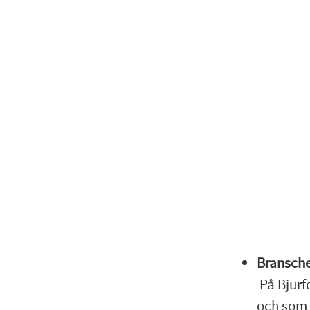
Bransche
På Bjurfo
och som 