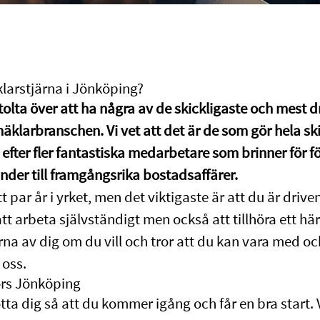
larstjärna i Jönköping?
stolta över att ha några av de skickligaste och mest d
klarbranschen. Vi vet att det är de som gör hela ski
kt efter fler fantastiska medarbetare som brinner för f
under till framgångsrika bostadsaffärer.
t par år i yrket, men det viktigaste är att du är driv
 att arbeta självständigt men också att tillhöra ett h
ärna av dig om du vill och tror att du kan vara med o
oss.
fors Jönköping
tta dig så att du kommer igång och får en bra start. 