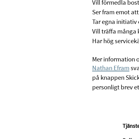
Vill förmedla bos
Ser fram emot at
Tar egna initiativ
Vill träffa många
Har hög servicek
Mer information 
Nathan Efram
sva
på knappen Skicka
personligt brev e
Tjänst