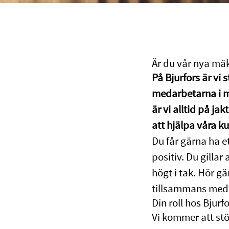
Är du vår nya mäk
På Bjurfors är vi 
medarbetarna i mä
är vi alltid på ja
att hjälpa våra k
Du får gärna ha et
positiv. Du gillar
högt i tak. Hör g
tillsammans med 
Din roll hos Bjur
Vi kommer att stö