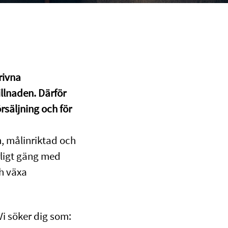
rivna
llnaden. Därför
örsäljning och för
en, målinriktad och
ärligt gäng med
ch växa
Vi söker dig som: