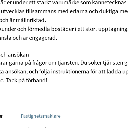
täder under ett starkt varumärke som kännetecknas a
t utvecklas tillsammans med erfarna och duktiga me
 och är målinriktad.
 kunder och förmedla bostäder i ett stort upptagnin
änsla och är engagerad.
och ansökan
rar gärna på frågor om tjänsten. Du söker tjänsten 
 ansökan, och följa instruktionerna för att ladda u
tc. Tack på förhand!
er
Fastighetsmäklare